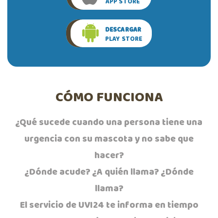
APP STORE
DESCARGAR
PLAY STORE
CÓMO FUNCIONA
¿Qué sucede cuando una persona tiene una
urgencia con su mascota y no sabe que
hacer?
¿Dónde acude? ¿A quién llama? ¿Dónde
llama?
El servicio de UVI24 te informa en tiempo