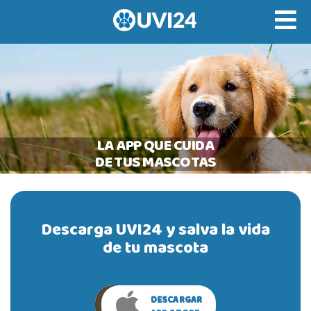
LA APP QUE CUIDA
DE TUS MASCOTAS
Descarga UVI24 y salva la vida
de tu mascota
DESCARGAR